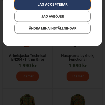
Visar 1–12 av 16 resultat
JAG ACCEPTERAR
JAG AVBÖJER
ÄNDRA MINA INSTÄLLNINGAR
Arbetsjacka Technical
Husqvarna byxholk,
EN20471, trim & röj
Functional
1 990
kr
1 890
kr
Läs mer
Läs mer