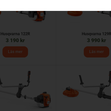
Husqvarna 122R
Husqvarna 129
3 190
kr
3 990
kr
Läs mer
Läs mer