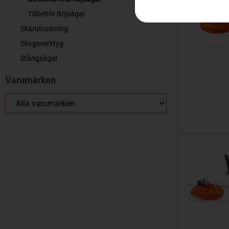
Tillbehör Röjsågar
Skärutrustning
Skogsverktyg
Stångsågar
Varumärken