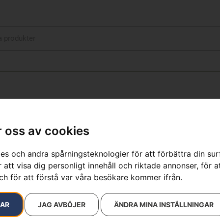
 oss av cookies
ivna Röjsågar
es och andra spårningsteknologier för att förbättra din su
15 resultat
 att visa dig personligt innehåll och riktade annonser, för a
ch för att förstå var våra besökare kommer ifrån.
RAR
JAG AVBÖJER
ÄNDRA MINA INSTÄLLNINGAR