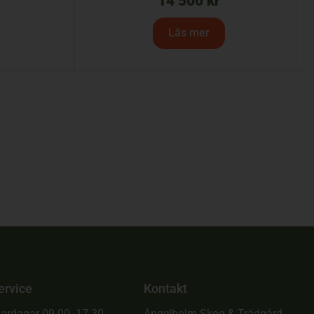
14 500
kr
Läs mer
ervice
Kontakt
ardagar 09.00 -17.30
Ängelholm Skog & Trädgård