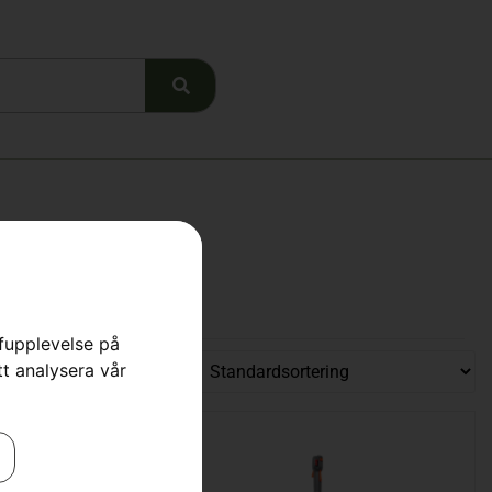
rfupplevelse på
tt analysera vår