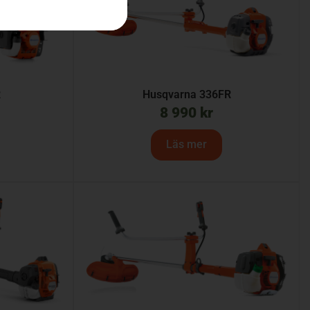
R
Husqvarna 336FR
8 990
kr
Läs mer