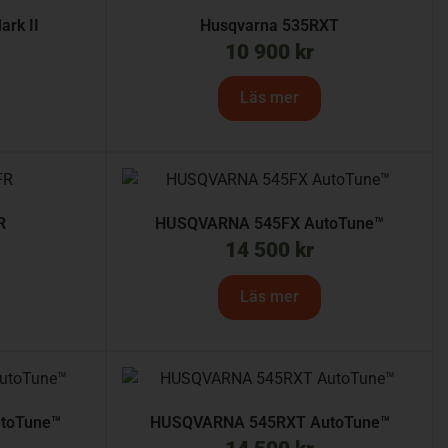
rk II
Husqvarna 535RXT
10 900
kr
Läs mer
R
HUSQVARNA 545FX AutoTune™
14 500
kr
Läs mer
toTune™
HUSQVARNA 545RXT AutoTune™