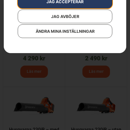
JAG ACCEPTERAR
JAG AVBÖJER
ÄNDRA MINA INSTÄLLNINGAR
Husqvarna 120iBV –
Husqvarna 120iBV –
med batteri och laddare
utan batteri och laddare
4 290
kr
2 490
kr
Läs mer
Läs mer
Husqvarna 230iB – med
Husqvarna 230iB – utan