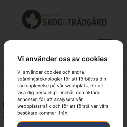
Vi använder oss av cookies
Vi använder cookies och andra
spårningsteknologier för att förbättra din
Hem
»
Webbutik
»
Batteridrivna maskiner
»
Batteridrivna Lövblåsar
surfupplevelse på vår webbplats, för att
visa dig personligt innehåll och riktade
annonser, för att analysera vår
Batteridrivna Lövblåsar
webbplatstrafik och för att förstå var våra
besökare kommer ifrån.
Visar alla 9 resultat