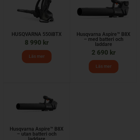
HUSQVARNA 550iBTX
Husqvarna Aspire™ B8X
– med batteri och
8 990
kr
laddare
2 690
kr
Läs mer
Läs mer
Husqvarna Aspire™ B8X
– utan batteri och
laddare