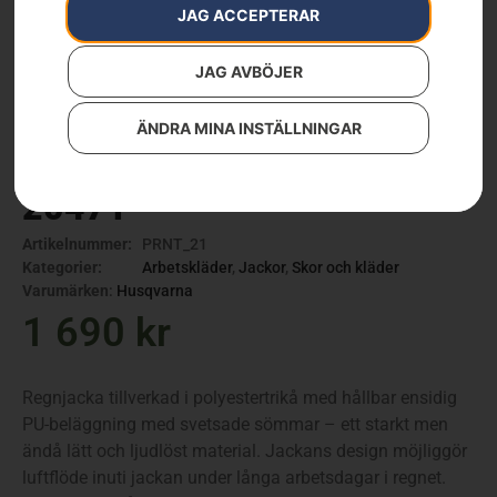
JAG ACCEPTERAR
JAG AVBÖJER
ÄNDRA MINA INSTÄLLNINGAR
Regnjacka Functional EN
20471
Artikelnummer:
PRNT_21
Kategorier:
Arbetskläder
,
Jackor
,
Skor och kläder
Varumärken
:
Husqvarna
1 690
kr
Regnjacka tillverkad i polyestertrikå med hållbar ensidig
PU-beläggning med svetsade sömmar – ett starkt men
ändå lätt och ljudlöst material. Jackans design möjliggör
luftflöde inuti jackan under långa arbetsdagar i regnet.