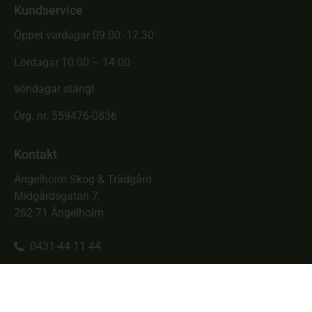
Kundservice
Öppet vardagar 09.00 -17.30
Lördagar 10.00 – 14.00
söndagar stängt
Org. nr. 559476-0836
Kontakt
Ängelholm Skog & Trädgård
Midgårdsgatan 7,
262 71 Ängelholm
0431-44 11 44
info@skogotrad.se