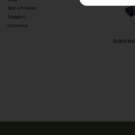
Skor och kläder
Trädgård
Utrustning
Svärd/ke