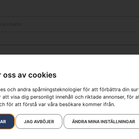
 oss av cookies
™ 18", 1.5 mm, S35G
es och andra spårningsteknologier för att förbättra din su
 att visa dig personligt innehåll och riktade annonser, för a
resultat
ch för att förstå var våra besökare kommer ifrån.
RAR
JAG AVBÖJER
ÄNDRA MINA INSTÄLLNINGAR