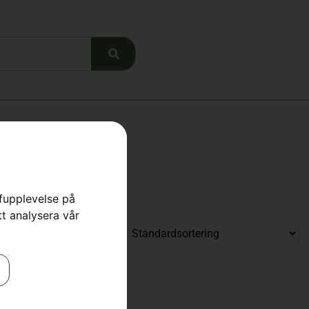
rfupplevelse på
tt analysera vår