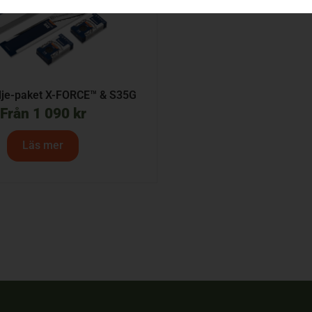
dje-paket X-FORCE™ & S35G
Från
1 090
kr
Läs mer