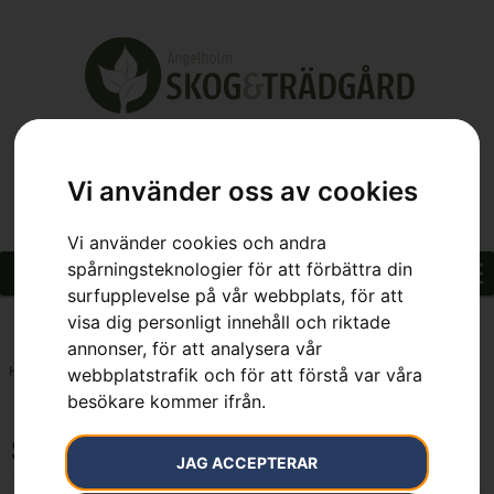
Vi använder oss av cookies
Vi använder cookies och andra
spårningsteknologier för att förbättra din
surfupplevelse på vår webbplats, för att
visa dig personligt innehåll och riktade
annonser, för att analysera vår
Hem
»
Spännband 50 mm, 8 m, 2500 kg
webbplatstrafik och för att förstå var våra
besökare kommer ifrån.
Spännband 50 mm, 8 m, 2500 kg
JAG ACCEPTERAR