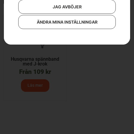
Endast ett sökresultat
JAG AVBÖJER
ÄNDRA MINA INSTÄLLNINGAR
Husqvarna spännband
med J-krok
Från
109
kr
Läs mer