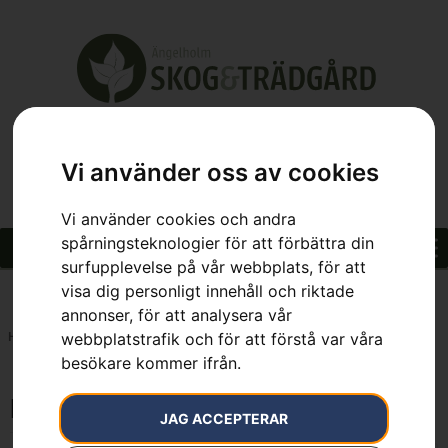
Vi använder oss av cookies
Vi använder cookies och andra
spårningsteknologier för att förbättra din
surfupplevelse på vår webbplats, för att
visa dig personligt innehåll och riktade
annonser, för att analysera vår
Hem
»
Passar LC 348V/VI (från 2016)
webbplatstrafik och för att förstå var våra
besökare kommer ifrån.
Passar LC 348V/VI (från 2016)
JAG ACCEPTERAR