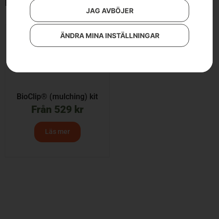
Endast ett sökresultat
JAG AVBÖJER
ÄNDRA MINA INSTÄLLNINGAR
BioClip® (mulching) kit
Från
529
kr
Läs mer