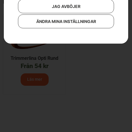
Endast ett sökresultat
JAG AVBÖJER
ÄNDRA MINA INSTÄLLNINGAR
Trimmerlina Opti Rund
Från
54
kr
Läs mer