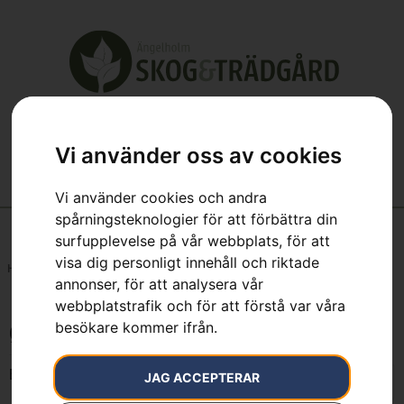
Vi använder oss av cookies
Vi använder cookies och andra
spårningsteknologier för att förbättra din
surfupplevelse på vår webbplats, för att
visa dig personligt innehåll och riktade
Hem
»
Ø2,7mm, 210m
annonser, för att analysera vår
webbplatstrafik och för att förstå var våra
besökare kommer ifrån.
Ø2,7mm, 210m
Endast ett sökresultat
JAG ACCEPTERAR