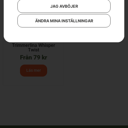
JAG AVBÖJER
ÄNDRA MINA INSTÄLLNINGAR
Trimmerlina Whisper
Twist
Från
79
kr
Läs mer