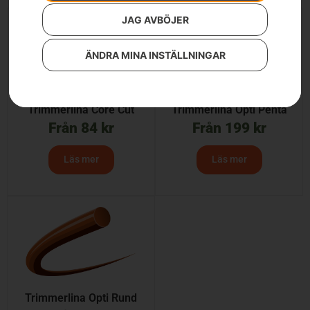
JAG AVBÖJER
ÄNDRA MINA INSTÄLLNINGAR
Trimmerlina Core Cut
Trimmerlina Opti Penta
Från
84
kr
Från
199
kr
Läs mer
Läs mer
Trimmerlina Opti Rund