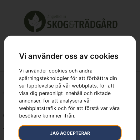
Vi använder oss av cookies
Vi använder cookies och andra
spårningsteknologier för att förbättra din
surfupplevelse på vår webbplats, för att
visa dig personligt innehåll och riktade
Hem
»
Ø2,4mm, 90m
annonser, för att analysera vår
webbplatstrafik och för att förstå var våra
Ø2,4mm, 90m
besökare kommer ifrån.
Visar alla 3 resultat
JAG ACCEPTERAR