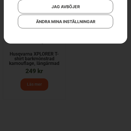
JAG AVBÖJER
ÄNDRA MINA INSTÄLLNINGAR
Husqvarna XPLORER T-
shirt barkmönstrad
kamouflage, långärmad
249
kr
Läs mer