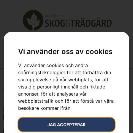
Vi använder oss av cookies
Vi använder cookies och andra
spårningsteknologier för att förbättra din
surfupplevelse på vår webbplats, för att
visa dig personligt innehåll och riktade
Hem
»
M, Ljusgrå barkmönstrad kamouflage UNISEX
annonser, för att analysera vår
webbplatstrafik och för att förstå var våra
besökare kommer ifrån.
M, Ljusgrå barkmönstrad
kamouflage UNISEX
JAG ACCEPTERAR
Endast ett sökresultat