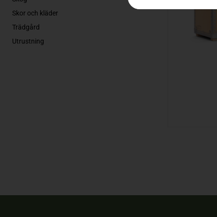
Skor och kläder
Trädgård
Utrustning