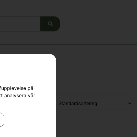
rfupplevelse på
tt analysera vår