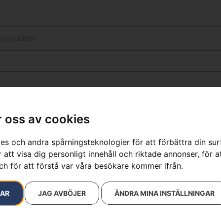
 oss av cookies
ywood K 1270
es och andra spårningsteknologier för att förbättra din su
 att visa dig personligt innehåll och riktade annonser, för a
resultat
ch för att förstå var våra besökare kommer ifrån.
RAR
JAG AVBÖJER
ÄNDRA MINA INSTÄLLNINGAR