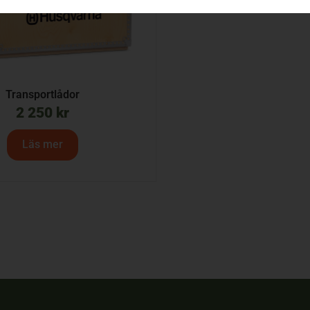
Transportlådor
2 250
kr
Läs mer