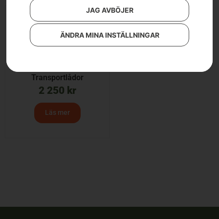
JAG AVBÖJER
ÄNDRA MINA INSTÄLLNINGAR
Transportlådor
2 250
kr
Läs mer