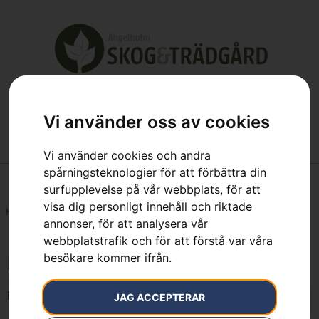
Vi använder oss av cookies
Vi använder cookies och andra
spårningsteknologier för att förbättra din
surfupplevelse på vår webbplats, för att
visa dig personligt innehåll och riktade
Hem
»
K 960 Chain / K 970 Chain
annonser, för att analysera vår
webbplatstrafik och för att förstå var våra
besökare kommer ifrån.
K 960 Chain / K 970 Chain
Endast ett sökresultat
JAG ACCEPTERAR