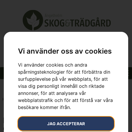
Vi använder oss av cookies
Vi använder cookies och andra
spårningsteknologier för att förbättra din
surfupplevelse på vår webbplats, för att
visa dig personligt innehåll och riktade
annonser, för att analysera vår
Hem
»
Blå, 11.5mm, 45 m, med splitsad ögla
webbplatstrafik och för att förstå var våra
besökare kommer ifrån.
Blå, 11.5mm, 45 m, med splitsad
JAG ACCEPTERAR
ögla