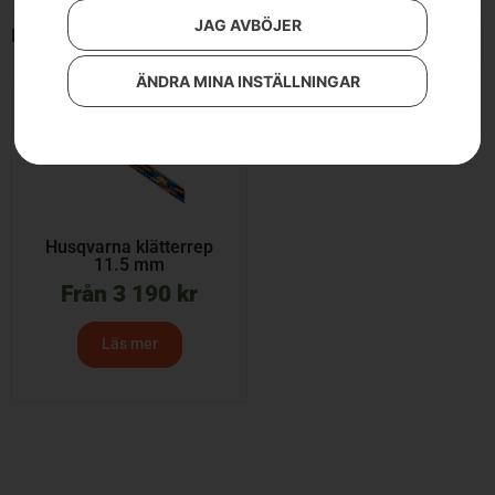
JAG AVBÖJER
Endast ett sökresultat
ÄNDRA MINA INSTÄLLNINGAR
Husqvarna klätterrep
11.5 mm
Från
3 190
kr
Läs mer