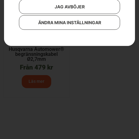
JAG AVBÖJER
ÄNDRA MINA INSTÄLLNINGAR
Husqvarna Automower®
begränsningskabel
Ø2,7mm
Från
479
kr
Läs mer