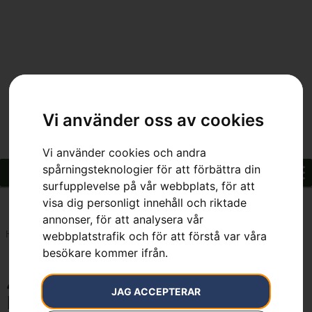
Vi använder oss av cookies
Vi använder cookies och andra
spårningsteknologier för att förbättra din
surfupplevelse på vår webbplats, för att
visa dig personligt innehåll och riktade
annonser, för att analysera vår
webbplatstrafik och för att förstå var våra
Hem
»
45 st Endurance HSS - Extra Long life
besökare kommer ifrån.
45 st Endurance HSS - Extra Long
JAG ACCEPTERAR
life