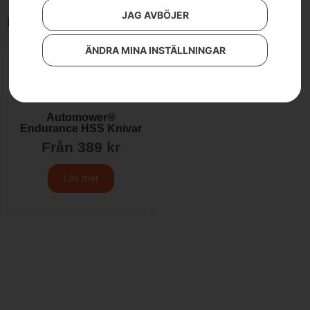
JAG AVBÖJER
Endast ett sökresultat
ÄNDRA MINA INSTÄLLNINGAR
Automower®
Endurance HSS Knivar
Från
389
kr
Läs mer