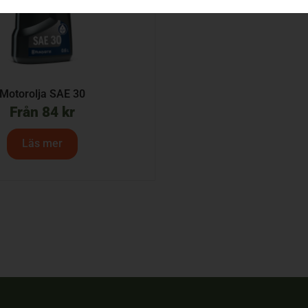
Motorolja SAE 30
Från
84
kr
Läs mer