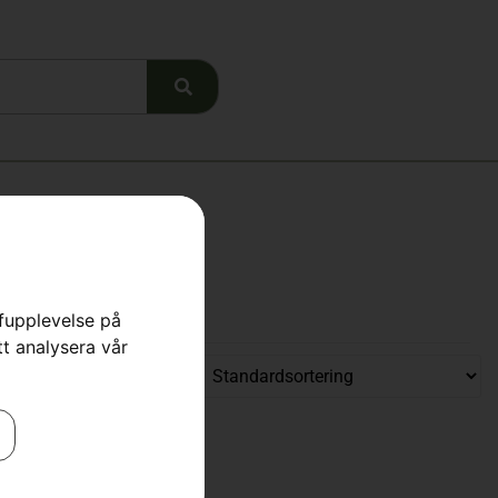
rfupplevelse på
tt analysera vår