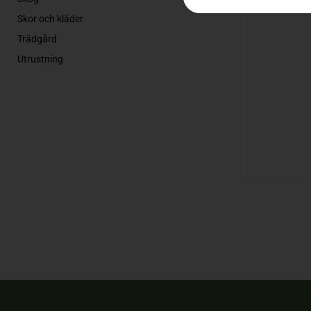
Skor och kläder
Trädgård
Utrustning