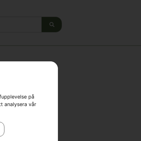
rfupplevelse på
tt analysera vår
erktyg
,
Yxor