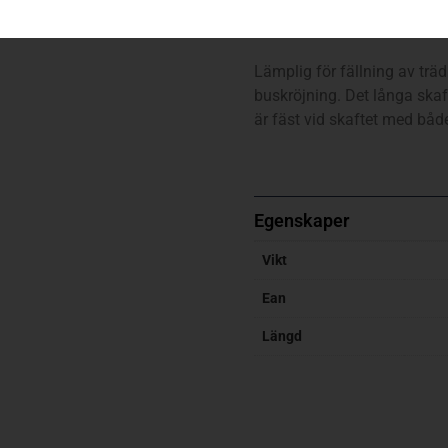
Skogsyxa
Lämplig för fällning av träd
buskröjning. Det långa skaft
är fäst vid skaftet med både
Egenskaper
Vikt
Ean
Längd