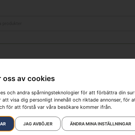
 oss av cookies
Skogsyxa
es och andra spårningsteknologier för att förbättra din su
Artikelnummer:
576926201
 att visa dig personligt innehåll och riktade annonser, för a
Kategorier:
Skog
,
Skogsv
ch för att förstå var våra besökare kommer ifrån.
Varumärken
:
Husqvarna
999
kr
RAR
JAG AVBÖJER
ÄNDRA MINA INSTÄLLNINGAR