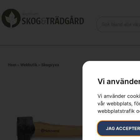
Hem
»
Webbutik
»
Skogsyxa
Vi använder
Vi använder cooki
vår webbplats, för
webbplatstrafik o
JAG ACCEPTE