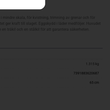
 i mindre skala, för kvistning, trimning av grenar och för
et ger kraft till slaget. Eggskydd i läder medföljer. Huvudet
 en träkil och en stålkil för att garantera säkerheten.
1.315 kg
7391883620687
65 cm