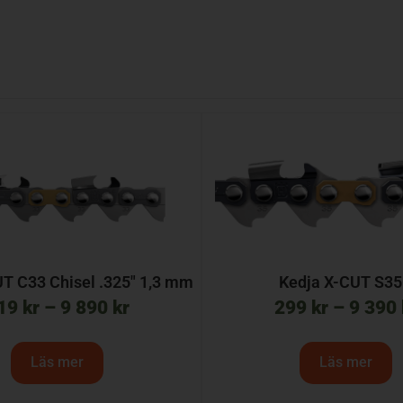
T C33 Chisel .325″ 1,3 mm
Kedja X-CUT S3
19
kr
–
9 890
kr
299
kr
–
9 390
Läs mer
Läs mer