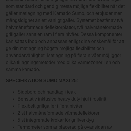
som standard och ger dig mesta möjliga flexibilitet när det
gäller matlagning med Kamado Sumo, och erbjuder mer
mångsidighet än ett vanligt galler. Systemet består av två
halvmåneformade deflektorplattor, två halvmåneformade
grillgaller samt en ram i flera nivåer. Dessa komponenter
kan sättas ihop och anpassas enligt dina önskemål för att
ge din matlagning högsta möjliga flexibilitet och
användarvänlighet. Matlagning på flera nivåer möjliggör
olika tillagningsmetoder med olika värmezoner i en och
samma kamado.
SPECIFIKATION SUMO MAXI 25:
Sidobord och handtag i teak
Benstativ inklusive heavy duty hjul i rostfritt
Flexibelt grillgaller i flera nivåer
2 st halvmåneformade värmedeflektorer
5 st integrerade krokar för grillverktyg
Termometer som är placerad på ovansidan av