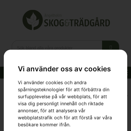
Vi använder oss av cookies
Vi använder cookies och andra
spårningsteknologier för att förbättra din
surfupplevelse på vår webbplats, för att
Hem
»
Webbutik
»
Hem & Fritid
»
Grillar
»
Kamado Sumo Maxi 25″
– Svart
visa dig personligt innehåll och riktade
annonser, för att analysera vår
webbplatstrafik och för att förstå var våra
besökare kommer ifrån.