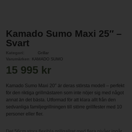
Kamado Sumo Maxi 25″ –
Svart
Kategori:
Grillar
Varumärken
:
KAMADO SUMO
15 995
kr
Kamado Sumo Maxi 20″ är deras största modell – perfekt
för den riktiga grillmästaren som inte nöjer sig med något
annat än det bästa. Utformad för att klara allt från den
sedvanliga familjegrillningen till större grillfester med 10
personer eller fler.
Det 56cm stora flexibla grillgallret med flera nivåer ingår