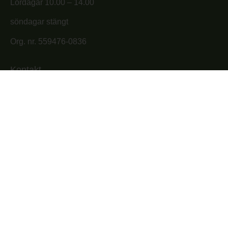
Lördagar 10.00 – 14.00
söndagar stängt
Org. nr. 559476-0836
Kontakt
Ängelholm Skog & Trädgård
Midgårdsgatan 7,
262 71 Ängelholm
0431-44 11 44
info@skogotrad.se
Copyright © 2026 Skog & Trädgård