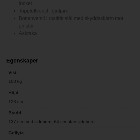
locket
Toppluftventil i gjutjärn
Bottenventil i rostfritt stål med skyddsskärm mot
gnistor
Askraka
Egenskaper
Vikt
108 kg
Höjd
123 cm
Bredd
137 cm med sidobord, 64 cm utan sidobord
Grillyta