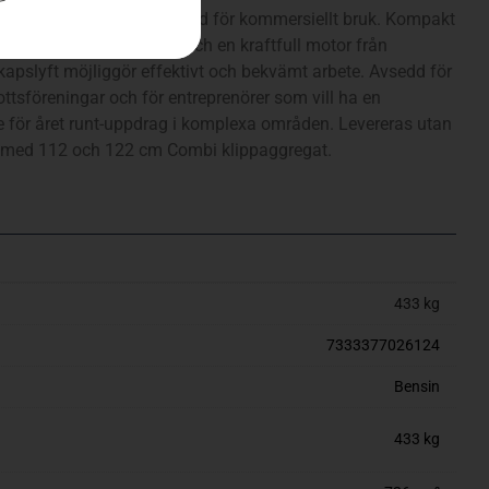
sin- åkgräsklippare, byggd för kommersiellt bruk. Kompakt
tyrning, fyrhjulsdrift och en kraftfull motor från
kapslyft möjliggör effektivt och bekvämt arbete. Avsedd för
ottsföreningar och för entreprenörer som vill ha en
 för året runt-uppdrag i komplexa områden. Levereras utan
s med 112 och 122 cm Combi klippaggregat.
433 kg
7333377026124
Bensin
433 kg