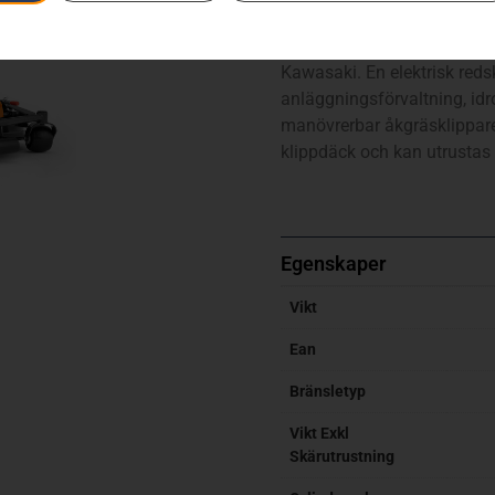
Husqvarna P 524X är en ben
och mångsidig med bakvagnss
Kawasaki. En elektrisk reds
anläggningsförvaltning, idr
manövrerbar åkgräsklippare
klippdäck och kan utrusta
Egenskaper
Vikt
Ean
Bränsletyp
Vikt Exkl
Skärutrustning