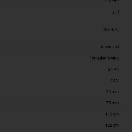
726 cm³
21 l
90 dB(A)
Kawasaki
Fyrhjulsdrivning
24 Ah
12 V
25 mm
75 mm
112 cm
122 cm