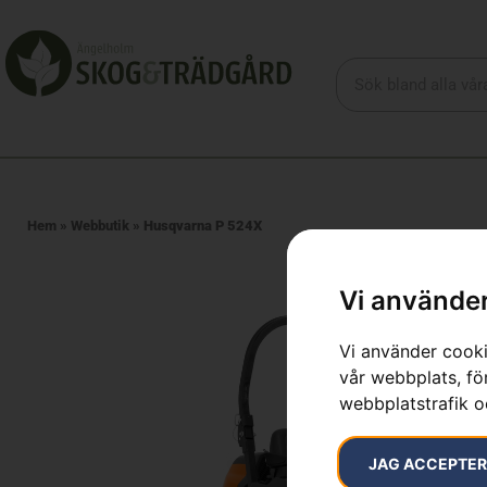
Hem
»
Webbutik
»
Husqvarna P 524X
Vi använder
Vi använder cooki
vår webbplats, för
webbplatstrafik o
JAG ACCEPTE