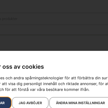
 oss av cookies
Husqvarna P
es och andra spårningsteknologier för att förbättra din su
Artikelnummer:
970601501
 att visa dig personligt innehåll och riktade annonser, för a
Kategorier:
Åkgräsklippa
ch för att förstå var våra besökare kommer ifrån.
Varumärken
:
Husqvarna
P524X – exkl. klippaggrega
RAR
JAG AVBÖJER
ÄNDRA MINA INSTÄLLNINGAR