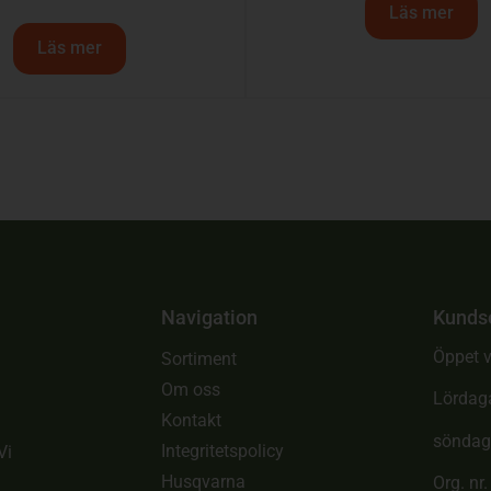
Läs mer
Läs mer
Navigation
Kunds
Öppet v
Sortiment
Om oss
Lördag
Kontakt
söndag
Integritetspolicy
Vi
Husqvarna
Org. nr