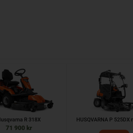
usqvarna R 318X
HUSQVARNA P 525DX m
71 900
kr