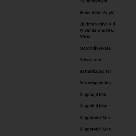
Cylindervolym
Bensintank Volym
Ljudtrycksnivå Vid
Användarens Öra,
DB(A)
Motortillverkare
Drivsystem
Batterikapacitet
Batterispanning
Klipphöjd Min
Klipphöjd Max
Klippbredd-Min
Klippbredd-Max