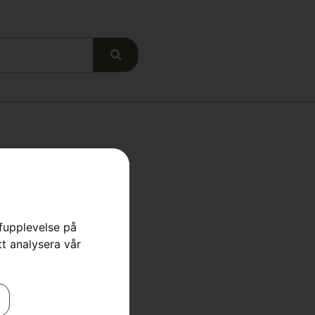
 524X
rfupplevelse på
tt analysera vår
re
,
Åkgräsklippare
t