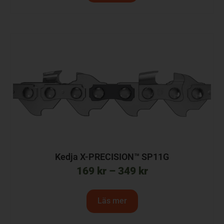
Kedja X-PRECISION™ SP11G
169
kr
–
349
kr
Läs mer