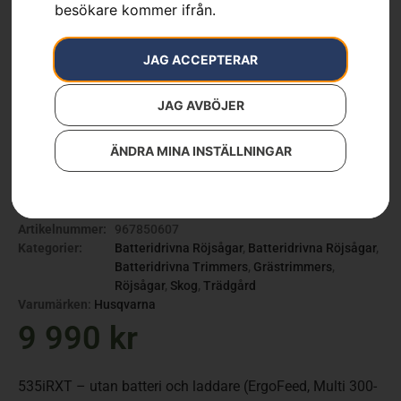
besökare kommer ifrån.
JAG ACCEPTERAR
JAG AVBÖJER
ÄNDRA MINA INSTÄLLNINGAR
Husqvarna 535iRXT
Artikelnummer:
967850607
Kategorier:
Batteridrivna Röjsågar
,
Batteridrivna Röjsågar
,
Batteridrivna Trimmers
,
Grästrimmers
,
Röjsågar
,
Skog
,
Trädgård
Varumärken
:
Husqvarna
9 990
kr
535iRXT – utan batteri och laddare (ErgoFeed, Multi 300-