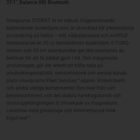
3T-1″, Balance XB) Bluetooth
Husqvarna 535iRXT är en robust, högpresterande
batteridriven buskröjare som är utvecklad för yrkesmässig
användning på heltid – lätt, välbalanserad och kraftfull
motsvarande en 35 cc bensindriven buskröjare. E-TORQ-
motorn och 45 cm skärdiameter ger den prestanda du
behöver för att få jobbet gjort i tid. Den integrerade
anslutningen gör det enkelt att hålla reda på
användningsstatistik, servicehistorik och senast kända
plats i Husqvarna Fleet Services™-appen. Vinkelväxeln
och andra viktiga komponenter förs över från vårt
bensinsortiment, och det stabila handtagstornet och
motorupphängningen är tillverkade av magnesium.
Levereras med gräsklinga och trimmerhuvud med
ErgoFeed™.