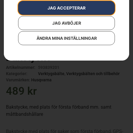
JAG ACCEPTERAR
JAG AVBÖJER
ÄNDRA MINA INSTÄLLNINGAR
Bakstycke
Artikelnummer:
593839201
Kategorier:
Verktygsbälte
,
Verktygsbälten och tillbehör
Varumärken
:
Husqvarna
489
kr
Bakstycke, med plats för första förband mm. samt
måttbandshållare
Bakstycke med plats för saker som första förband, GPS-