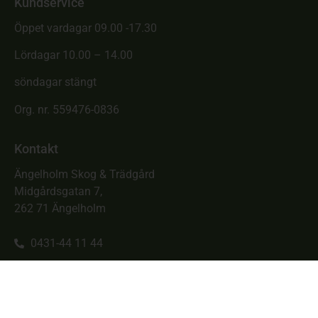
Kundservice
Öppet vardagar 09.00 -17.30
Lördagar 10.00 – 14.00
söndagar stängt
Org. nr. 559476-0836
Kontakt
Ängelholm Skog & Trädgård
Midgårdsgatan 7,
262 71 Ängelholm
0431-44 11 44
info@skogotrad.se