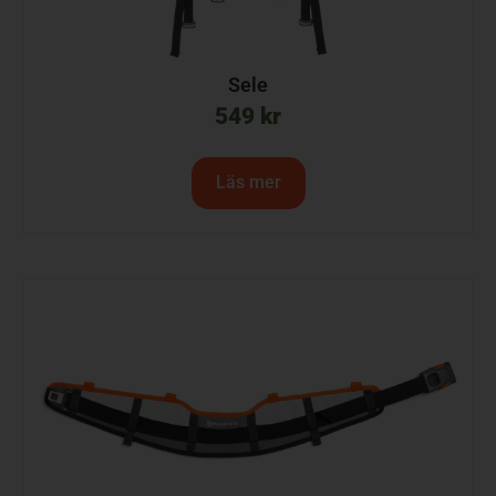
Sele
549
kr
Läs mer