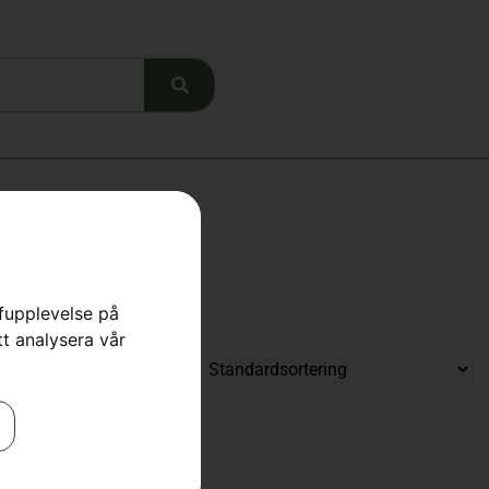
rfupplevelse på
tt analysera vår