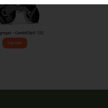
gregat – CombiClip® 122
Läs mer