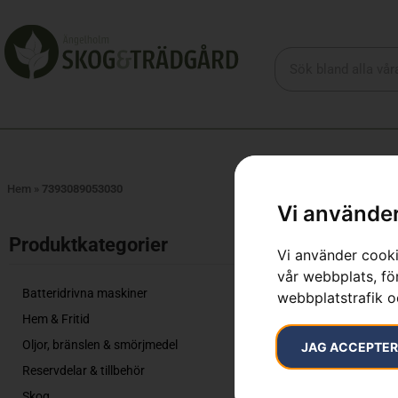
Hem
»
7393089053030
Vi använder
Produktkategorier​
739308
Vi använder cooki
vår webbplats, för
Endast ett sök
Batteridrivna maskiner
webbplatstrafik o
Hem & Fritid
Oljor, bränslen & smörjmedel
JAG ACCEPTE
Reservdelar & tillbehör
Skog