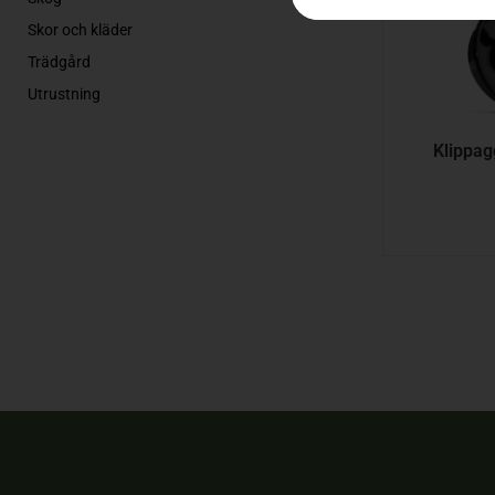
Skor och kläder
Trädgård
Utrustning
Klippag