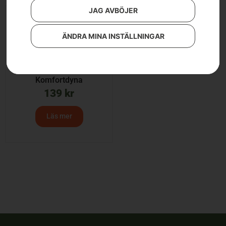
JAG AVBÖJER
ÄNDRA MINA INSTÄLLNINGAR
Komfortdyna
139
kr
Läs mer