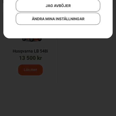
Endast ett sökresultat
JAG AVBÖJER
ÄNDRA MINA INSTÄLLNINGAR
Husqvarna LB 548i
13 500
kr
Läs mer