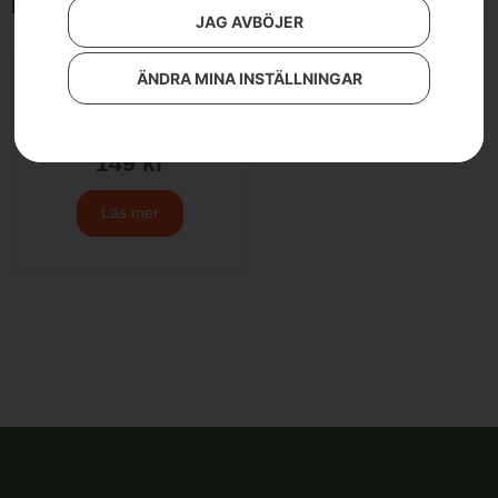
Endast ett sökresultat
JAG AVBÖJER
ÄNDRA MINA INSTÄLLNINGAR
Hygiensats FM-Radio
149
kr
Läs mer