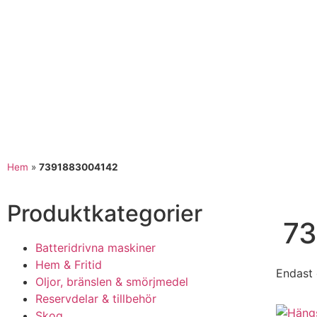
Hem
»
7391883004142
Produktkategorier​
7
Batteridrivna maskiner
Hem & Fritid
Endast 
Oljor, bränslen & smörjmedel
Reservdelar & tillbehör
Skog