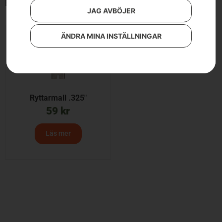
Endast ett sökresultat
JAG AVBÖJER
ÄNDRA MINA INSTÄLLNINGAR
Ryttarmall .325″
59
kr
Läs mer