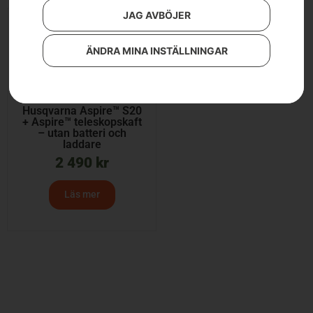
JAG AVBÖJER
ÄNDRA MINA INSTÄLLNINGAR
Husqvarna Aspire™ S20
+ Aspire™ teleskopskaft
– utan batteri och
laddare
2 490
kr
Läs mer