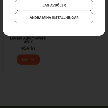
JAG AVBÖJER
ÄNDRA MINA INSTÄLLNINGAR
Leksak Automower®
450X
959
kr
Läs mer