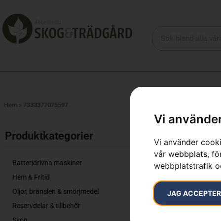
Hem
»
7333377075597
Vi använder
Produktkategorier​
733337
Vi använder cooki
vår webbplats, för
Endast ett sök
Batteridrivna maskiner
webbplatstrafik o
Hem & Fritid
Oljor, bränslen & smörjmedel
JAG ACCEPTE
Reservdelar & tillbehör
Skog