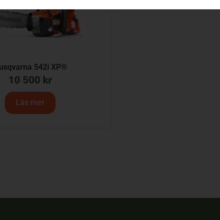
usqvarna 542i XP®
10 500
kr
Läs mer