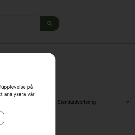
rfupplevelse på
tt analysera vår