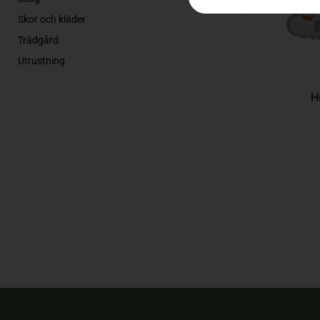
Skor och kläder
Trädgård
Utrustning
H