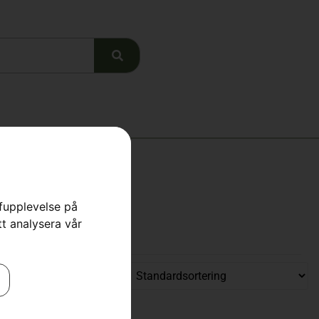
rfupplevelse på
tt analysera vår