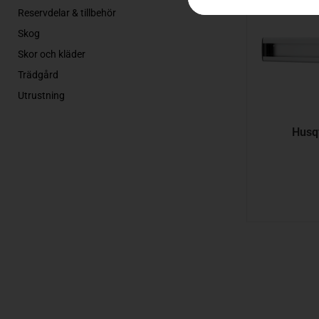
Reservdelar & tillbehör
Skog
Skor och kläder
Trädgård
Utrustning
Husq