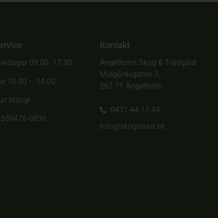
ervice
Kontakt
ardagar 09.00 -17.30
Ängelholm Skog & Trädgård
Midgårdsgatan 7,
ar 10.00 – 14.00
262 71 Ängelholm
ar stängt
0431-44 11 44
. 559476-0836
info@skogotrad.se