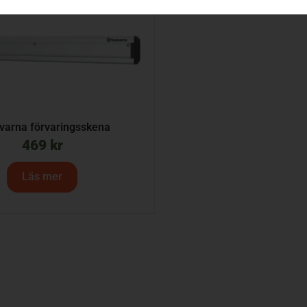
varna förvaringsskena
469
kr
Läs mer