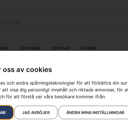
elar
Drivmedel
Verkstad
Kontakt
 oss av cookies
es och andra spårningsteknologier för att förbättra din su
 att visa dig personligt innehåll och riktade annonser, för a
7059337
ch för att förstå var våra besökare kommer ifrån.
resultat
RAR
JAG AVBÖJER
ÄNDRA MINA INSTÄLLNINGAR