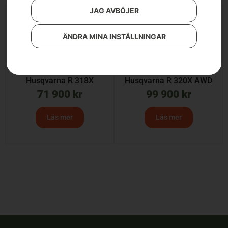
JAG AVBÖJER
ÄNDRA MINA INSTÄLLNINGAR
Husqvarna R 318X
Husqvarna R 320X AWD
71 900
kr
99 900
kr
Läs mer
Läs mer