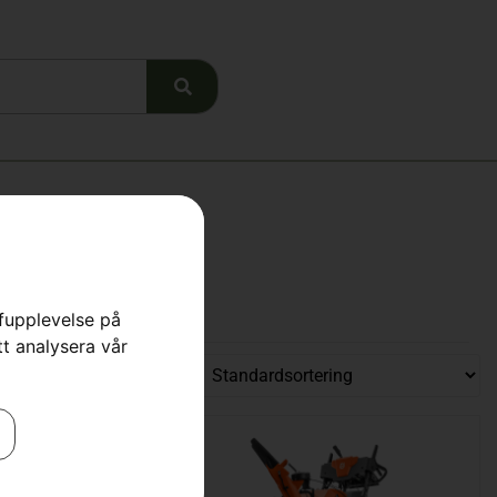
rfupplevelse på
tt analysera vår