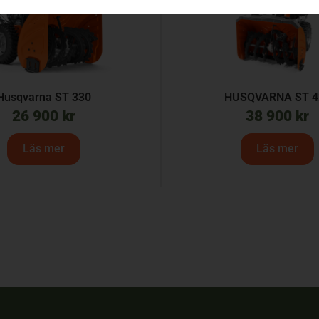
Husqvarna ST 330
HUSQVARNA ST 4
26 900
kr
38 900
kr
Läs mer
Läs mer