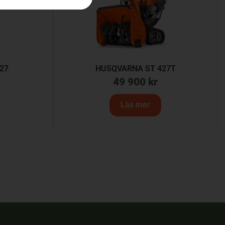
27
HUSQVARNA ST 427T
49 900
kr
Läs mer