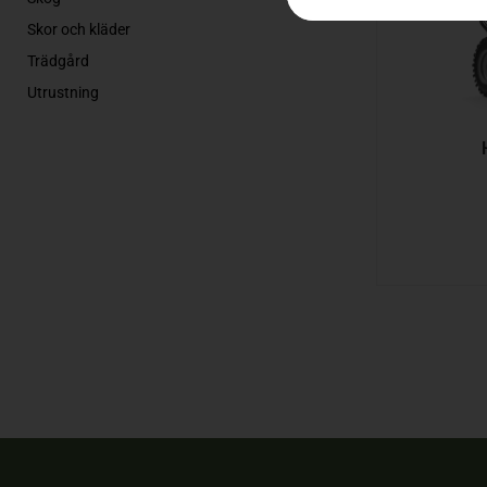
Skor och kläder
Trädgård
Utrustning