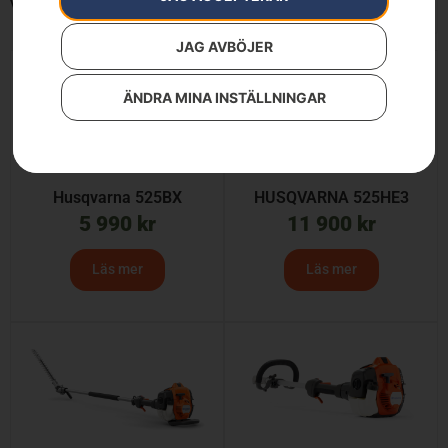
Visar alla 8 resultat
JAG AVBÖJER
ÄNDRA MINA INSTÄLLNINGAR
Husqvarna 525BX
HUSQVARNA 525HE3
5 990
kr
11 900
kr
Läs mer
Läs mer