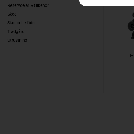
Reservdelar & tillbehör
Skog
Skor och kläder
Trädgård
Utrustning
H