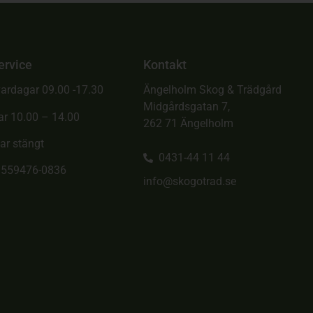
ervice
Kontakt
ardagar 09.00 -17.30
Ängelholm Skog & Trädgård
Midgårdsgatan 7,
ar 10.00 – 14.00
262 71 Ängelholm
ar stängt
0431-44 11 44
. 559476-0836
info@skogotrad.se