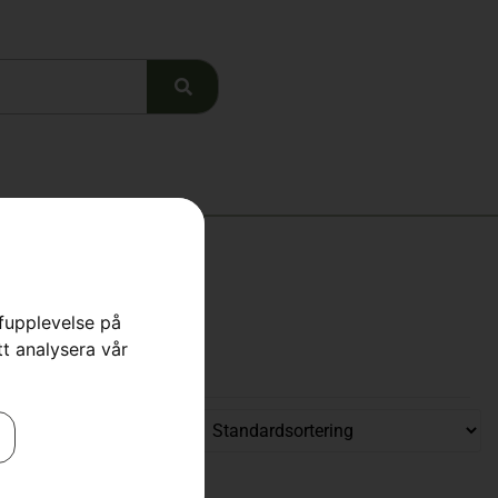
rfupplevelse på
tt analysera vår