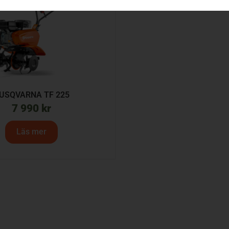
USQVARNA TF 225
7 990
kr
Läs mer