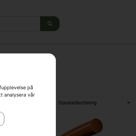
rfupplevelse på
tt analysera vår