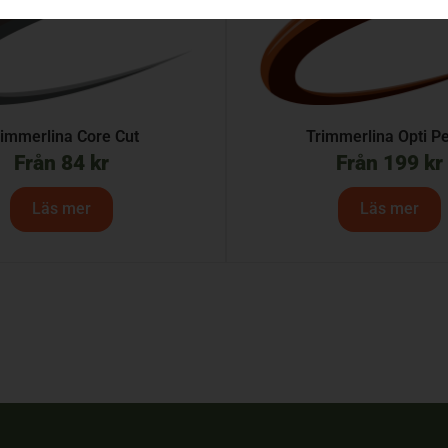
rimmerlina Core Cut
Trimmerlina Opti P
Från
84
kr
Från
199
kr
Läs mer
Läs mer