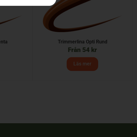
enta
Trimmerlina Opti Rund
Från
54
kr
Läs mer