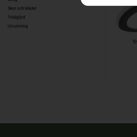
Skor och kläder
Trädgård
Utrustning
T