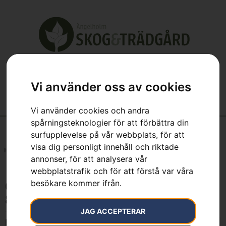
Vi använder oss av cookies
Vi använder cookies och andra
spårningsteknologier för att förbättra din
surfupplevelse på vår webbplats, för att
visa dig personligt innehåll och riktade
Hem
»
Gummiblad, passar snöblad 966 97 87-01
annonser, för att analysera vår
webbplatstrafik och för att förstå var våra
besökare kommer ifrån.
Gummiblad, passar snöblad 966 97
87-01
JAG ACCEPTERAR
Endast ett sökresultat