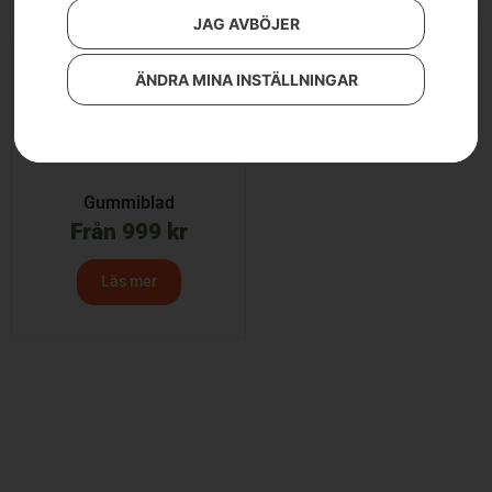
JAG AVBÖJER
ÄNDRA MINA INSTÄLLNINGAR
Gummiblad
Från
999
kr
Läs mer