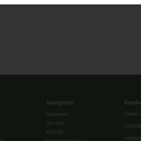
Navigation
Kunds
Öppet v
Sortiment
Om oss
Lördag
Kontakt
söndag
Integritetspolicy