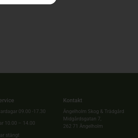
ervice
Kontakt
ardagar 09.00 -17.30
Ängelholm Skog & Trädgård
Midgårdsgatan 7,
ar 10.00 – 14.00
262 71 Ängelholm
ar stängt