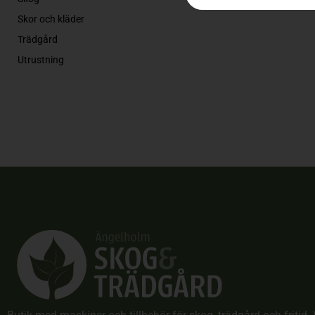
Skor och kläder
Trädgård
Utrustning