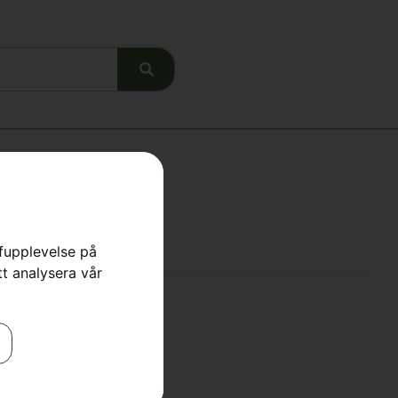
rfupplevelse på
tt analysera vår